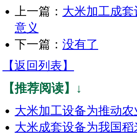
上一篇：
大米加工成套
意义
下一篇：
没有了
【返回列表】
【推荐阅读】↓
大米加工设备为推动农
大米成套设备为我国稻