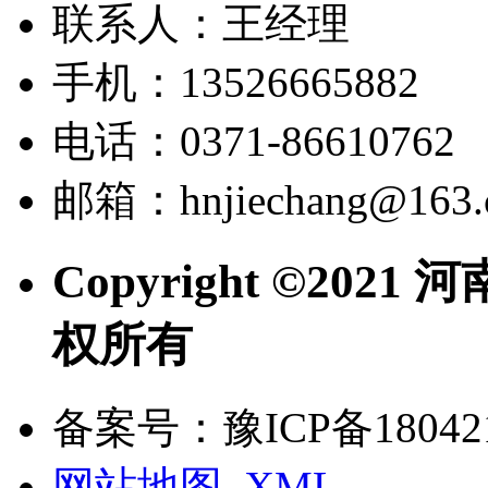
联系人：王经理
手机：13526665882
电话：0371-86610762
邮箱：hnjiechang@163.
Copyright ©20
权所有
备案号：豫ICP备180421
网站地图
XML