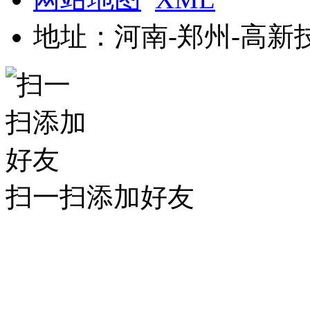
地址：河南-郑州-高新
扫一扫添加好友