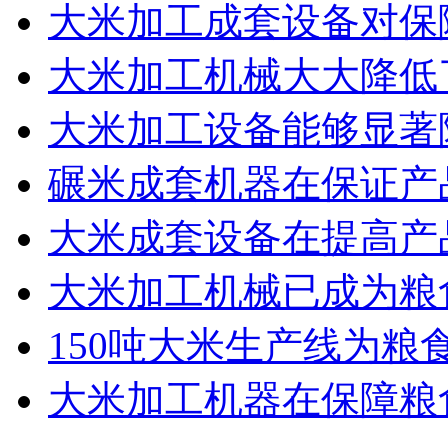
大米加工成套设备对保
大米加工机械大大降低
大米加工设备能够显著
碾米成套机器在保证产
大米成套设备在提高产
大米加工机械已成为粮
150吨大米生产线为
大米加工机器在保障粮