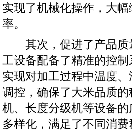
实现了机械化操作，大幅
率。
其次，促进了产品质量
工设备配备了精准的控制
实现对加工过程中温度、
调控，确保了大米品质的
机、长度分级机等设备的
多样化，满足了不同消费