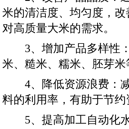
米的清洁度、均匀度，改
对高质量大米的需求。
3、增加产品多样性：
米、糙米、糯米、胚芽米
4、降低资源浪费：减
料的利用率，有助于节约
5、提高加工自动化水