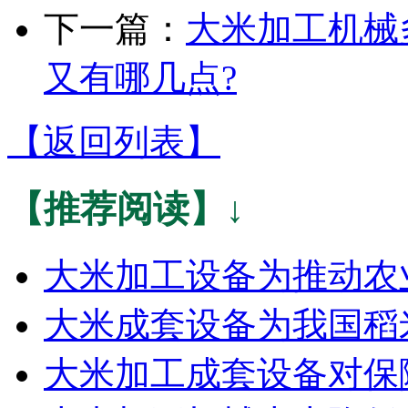
下一篇：
大米加工机械
又有哪几点?
【返回列表】
【推荐阅读】↓
大米加工设备为推动农
大米成套设备为我国稻
大米加工成套设备对保