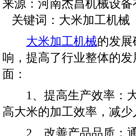
来源：河南杰昌机械设备有限
关键词：大米加工机械
大米加工机械
的发展
响，提高了行业整体的发
面：
1、提高生产效率：大
高大米的加工效率，减少
2、改善产品品质：通