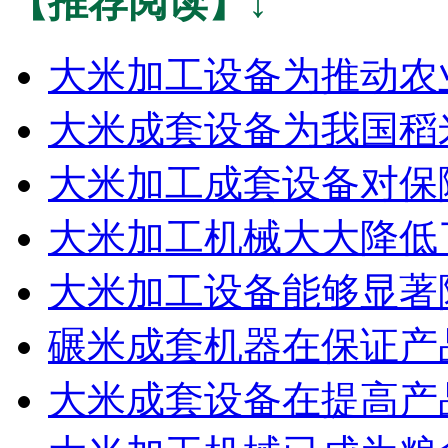
【推荐阅读】↓
大米加工设备为推动农
大米成套设备为我国稻
大米加工成套设备对保
大米加工机械大大降低
大米加工设备能够显著
碾米成套机器在保证产
大米成套设备在提高产