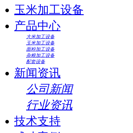
玉米加工设备
产品中心
大米加工设备
玉米加工设备
面粉加工设备
杂粮加工设备
配套设备
新闻资讯
公司新闻
行业资讯
技术支持