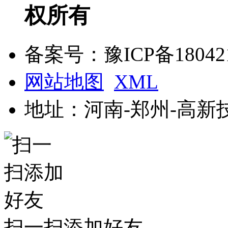
权所有
备案号：豫ICP备180421
网站地图
XML
地址：河南-郑州-高新
扫一扫添加好友