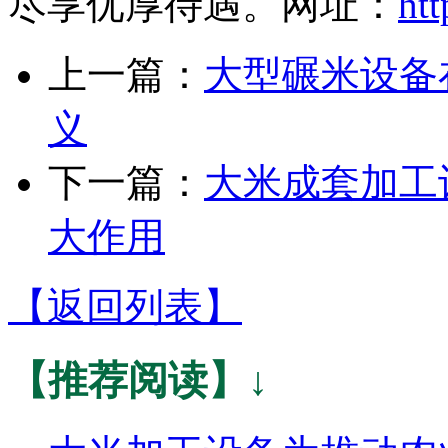
尽享优厚待遇。网址：
ht
上一篇：
大型碾米设备
义
下一篇：
大米成套加工
大作用
【返回列表】
【推荐阅读】↓