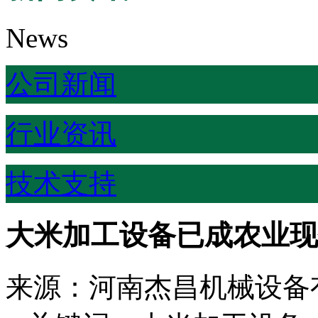
News
公司新闻
行业资讯
技术支持
大米加工设备已成农业现
来源：河南杰昌机械设备有限