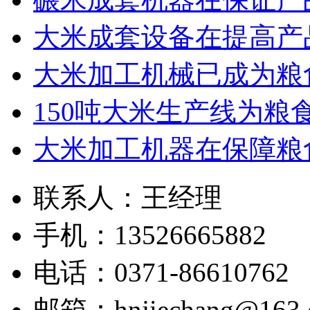
大米成套设备在提高产
大米加工机械已成为粮
150吨大米生产线为
大米加工机器在保障粮
联系人：王经理
手机：13526665882
电话：0371-86610762
邮箱：hnjiechang@163.