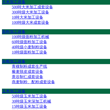
大米加工设备
500吨大米加工成套设备
300吨级大米加工设备
10吨大米加工设备
100吨级大米成套设备
面粉加工设备
100吨级面粉加工机械
60吨级面粉加工设备
40吨级小麦制粉设备
10吨级面粉加工设备
杂粮加工设备
青稞制粉成套生产线
藜麦脱皮成套设备
薏谷制仁成套设备
燕麦制粉、配粉成套设备
玉米加工设备
50吨级玉米加工设备
30吨级玉米深加工机械
15吨级玉米加工设备