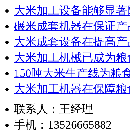
大米加工设备能够显著
碾米成套机器在保证产
大米成套设备在提高产
大米加工机械已成为粮
150吨大米生产线为
大米加工机器在保障粮
联系人：王经理
手机：13526665882