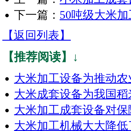
下一篇：
50吨级大米
【返回列表】
【推荐阅读】↓
大米加工设备为推动农
大米成套设备为我国稻
大米加工成套设备对保
大米加工机械大大降低