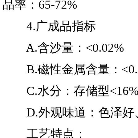
品率：65-72%
4.广成品指标
A.含沙量：<0.02%
B.磁性金属含量：<0.00
C.水分：存储型<16
D.外观味道：色泽好
工艺特点：