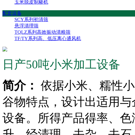
玉米脱皮制糁机
配套设备
SCY系列初清筛
悬浮清理筛
TQLZ系列高效振动清粮筛
TF/TY系列高、低压离心通风机
日产50吨小米加工设备
简介：
依据小米、糯性小
谷物特点，设计出适用与
设备。所得产品得率、色
升，经清理、去杂、去石