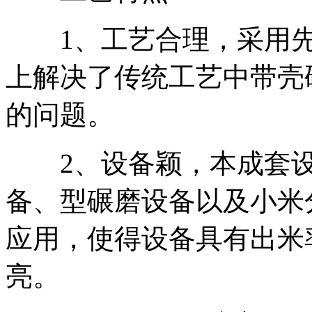
1、工艺合理，采用先
上解决了传统工艺中带壳
的问题。
2、设备颖，本成套设
备、型碾磨设备以及小米
应用，使得设备具有出米
亮。