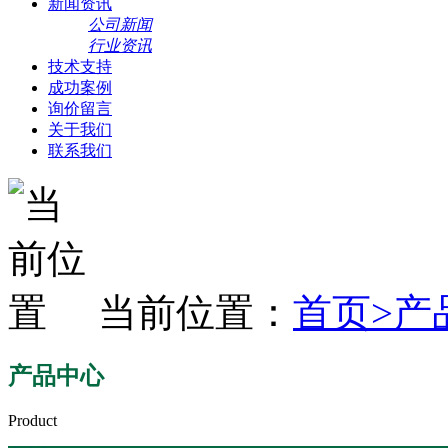
新闻资讯
公司新闻
行业资讯
技术支持
成功案例
询价留言
关于我们
联系我们
当前位置：
首页
>
产
产品中心
Product